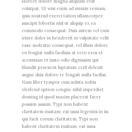
laoreet dolore magna aliquam erat
volutpat. Ut wisi enim ad minim veniam,
quis nostrud exerci tation ullamcorper
suscipit lobortis nisl ut aliquip ex ea
commodo consequat. Duis autem vel eum
iriure dolor in hendrerit in vulputate velit
esse molestie consequat, vel illum dolore
eu feugiat nulla facilisis at vero eros et
accumsan et iusto odio dignissim qui
blandit praesent luptatum zzril delenit
augue duis dolore te feugait nulla facilisi.
Nam liber tempor cum soluta nobis
eleifend option congue nihil imperdiet
doming id quod mazim placerat facer
possim assum. Typi non habent
claritatem insitam; est usus legentis in iis
qui facit eorum claritatem. Typi non
habent claritatem insitam; est usus