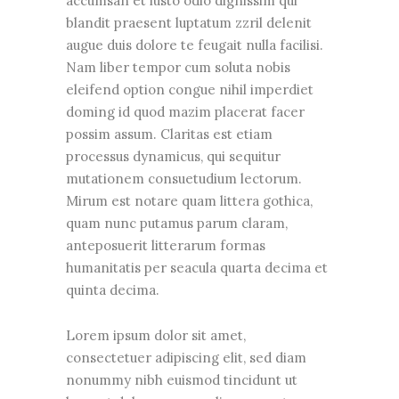
accumsan et iusto odio dignissim qui
blandit praesent luptatum zzril delenit
augue duis dolore te feugait nulla facilisi.
Nam liber tempor cum soluta nobis
eleifend option congue nihil imperdiet
doming id quod mazim placerat facer
possim assum. Claritas est etiam
processus dynamicus, qui sequitur
mutationem consuetudium lectorum.
Mirum est notare quam littera gothica,
quam nunc putamus parum claram,
anteposuerit litterarum formas
humanitatis per seacula quarta decima et
quinta decima.
Lorem ipsum dolor sit amet,
consectetuer adipiscing elit, sed diam
nonummy nibh euismod tincidunt ut