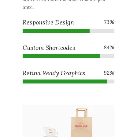
ante.
Responsive Design
73
%
Custom Shortcodes
84
%
Retina Ready Graphics
92
%